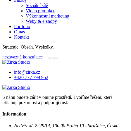
Služby
Sociální sítě
Video produkce
Výkonnostní marketing
Weby & e-shopy
Portfolio
O nás
Kontakt
Strategie. Obsah. Výsledky.
nezávazná konzultace
+
info@zirka.cz
+420 777 799 952
S námi budete zářit v online prostředí. Tvoříme řešení, která
přitahují pozornost a podporují růst.
Information
Nedvězská 2229/14, 100 00 Praha 10 - Strašnice, Česko