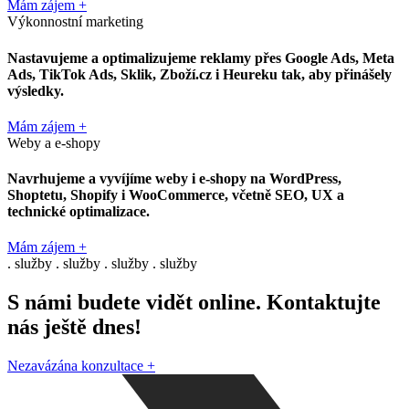
Mám zájem +
Výkonnostní marketing
Nastavujeme a optimalizujeme reklamy přes
Google Ads
,
Meta
Ads
,
TikTok Ads
,
Sklik
,
Zboží.cz
i
Heureku
tak, aby přinášely
výsledky.
Mám zájem +
Weby a e-shopy
Navrhujeme a vyvíjíme weby i e-shopy na
WordPress
,
Shoptetu
,
Shopify
i
WooCommerce
, včetně
SEO
,
UX
a
technické optimalizace.
Mám zájem +
. služby . služby . služby . služby
S námi budete vidět online. Kontaktujte
nás ještě dnes!
Nezavázána konzultace
+